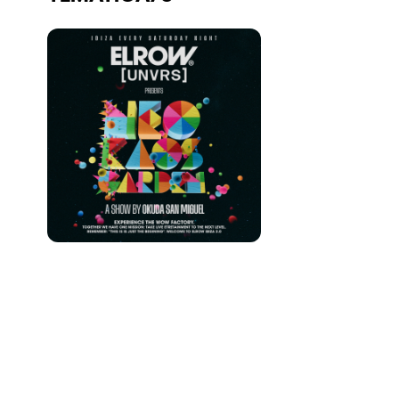
Quienes somos
¿Quieres trabajar con nosotros?
elrow News
Síguenos en tiktok
Síguenos en facebook
Síguenos en instagram
Síguenos en twitter
Síguenos en linkedin
Síguenos en youtube
Política de Privacidad
Política de Cookies
Aviso Legal
Política de Sostenibilidad