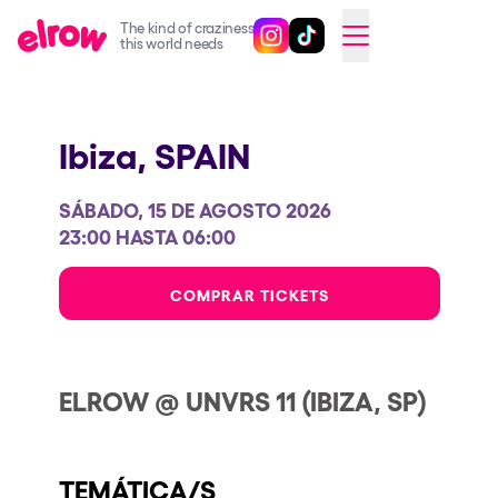
The kind of craziness
Sigue @elrowofficial en Inst
Sigue @elrowofficial en T
SWITCH TO ENGLISH
this world needs
Próximos eventos
Ibiza,
SPAIN
elrow Ibiza x [UNVRS] 2026
elrow Town 2026
SÁBADO, 15 DE AGOSTO 2026
Snowrow Festival 2026
23:00 HASTA 06:00
elrow Island 2026
COMPRAR TICKETS
elrow Shop
Espectáculos
ELROW @ UNVRS 11 (IBIZA, SP)
Our Creative World
Music
TEMÁTICA/S
Sostenibilidad