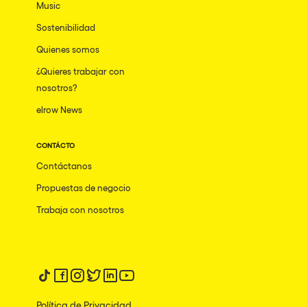
Music
Sostenibilidad
Quienes somos
¿Quieres trabajar con
nosotros?
elrow News
CONTÁCTO
Contáctanos
Propuestas de negocio
Trabaja con nosotros
Síguenos en tiktok
Síguenos en facebook
Síguenos en instagram
Síguenos en twitter
Síguenos en linkedin
Síguenos en youtube
Política de Privacidad