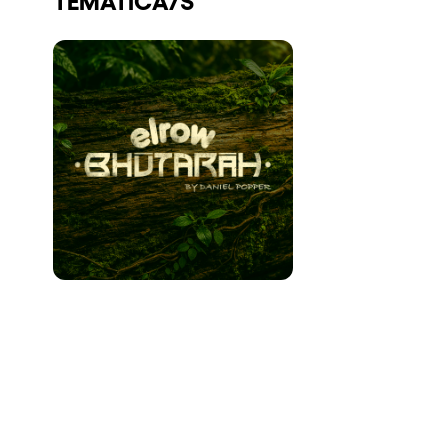
Quienes somos
¿Quieres trabajar con nosotros?
elrow News
Síguenos en tiktok
Síguenos en facebook
Síguenos en instagram
Síguenos en twitter
Síguenos en linkedin
Síguenos en youtube
Política de Privacidad
Política de Cookies
Aviso Legal
Política de Sostenibilidad