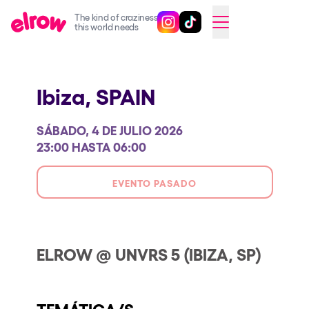
The kind of craziness
Sigue @elrowofficial en Inst
Sigue @elrowofficial en T
SWITCH TO ENGLISH
this world needs
Próximos eventos
Ibiza,
SPAIN
elrow Ibiza x [UNVRS] 2026
elrow Town 2026
SÁBADO, 4 DE JULIO 2026
Snowrow Festival 2026
23:00 HASTA 06:00
elrow Island 2026
EVENTO PASADO
elrow Shop
Espectáculos
Our Creative World
ELROW @ UNVRS 5 (IBIZA, SP)
Music
Sostenibilidad
TEMÁTICA/S