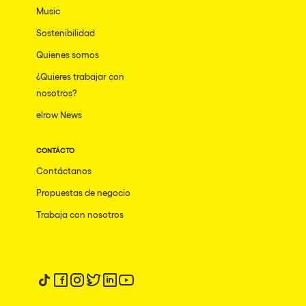
Music
Sostenibilidad
Quienes somos
¿Quieres trabajar con
nosotros?
elrow News
CONTÁCTO
Contáctanos
Propuestas de negocio
Trabaja con nosotros
Síguenos en tiktok
Síguenos en facebook
Síguenos en instagram
Síguenos en twitter
Síguenos en linkedin
Síguenos en youtube