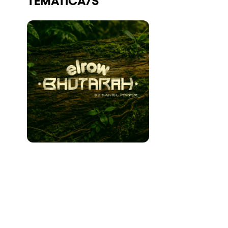
Quienes somos
¿Quieres trabajar con nosotros?
elrow News
Síguenos en tiktok
Síguenos en facebook
Síguenos en instagram
Síguenos en twitter
Síguenos en linkedin
Síguenos en youtube
Política de Privacidad
Política de Cookies
Aviso Legal
Política de Sostenibilidad