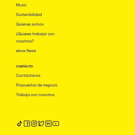
Music
Sostenibilidad
Quienes somos
¿Quieres trabajar con
nosotros?
elrow News
CONTÁCTO
Contáctanos
Propuestas de negocio
Trabaja con nosotros
Síguenos en tiktok
Síguenos en facebook
Síguenos en instagram
Síguenos en twitter
Síguenos en linkedin
Síguenos en youtube