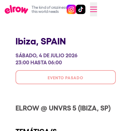
The kind of craziness
Sigue @elrowofficial en Inst
Sigue @elrowofficial en T
SWITCH TO ENGLISH
this world needs
Próximos eventos
Ibiza,
SPAIN
elrow Ibiza x [UNVRS] 2026
elrow Town 2026
SÁBADO, 4 DE JULIO 2026
Snowrow Festival 2026
23:00 HASTA 06:00
elrow Island 2026
EVENTO PASADO
elrow Shop
Espectáculos
Our Creative World
ELROW @ UNVRS 5 (IBIZA, SP)
Music
Sostenibilidad
TEMÁTICA/S