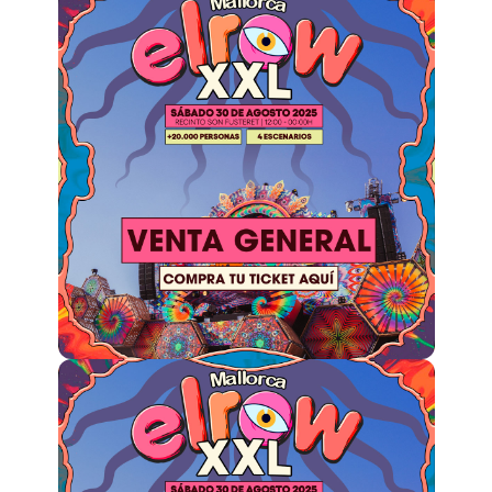
Quienes somos
¿Quieres trabajar con nosotros?
elrow News
Síguenos en tiktok
Síguenos en facebook
Síguenos en instagram
Síguenos en twitter
Síguenos en linkedin
Síguenos en youtube
Política de Privacidad
Política de Cookies
Aviso Legal
Política de Sostenibilidad