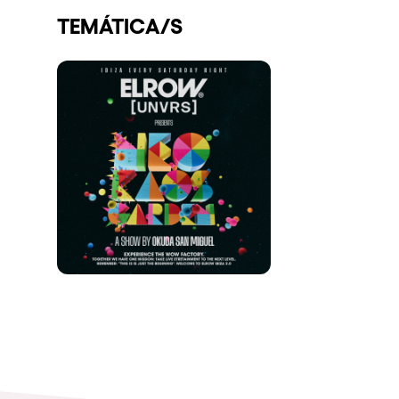
TEMÁTICA/S
Espectáculos
Our Creative World
Music
Sostenibilidad
Quienes somos
¿Quieres trabajar con n
elrow News