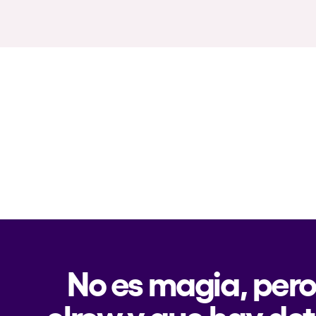
No es magia, pero
elrow y que hay det