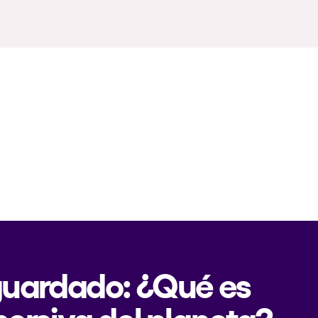
 guardado: ¿Qué es
mersiva del planeta?