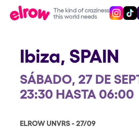
The kind of craziness
The kind of craziness
Sigue @elrow
Sigue 
this world needs
this world needs
Próximos eventos
Ibiza,
SPAIN
elrow Ibiza x [UNVRS] 2
SÁBADO, 27 DE SEP
elrow Town 2026
23:30 HASTA 06:00
Snowrow Festival 2026
elrow Island 2026
ELROW UNVRS - 27/09
elrow Shop