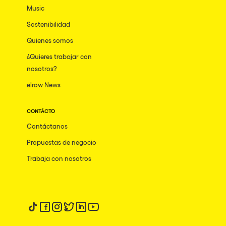
Music
Sostenibilidad
Quienes somos
¿Quieres trabajar con
nosotros?
elrow News
CONTÁCTO
Contáctanos
Propuestas de negocio
Trabaja con nosotros
Síguenos en tiktok
Síguenos en facebook
Síguenos en instagram
Síguenos en twitter
Síguenos en linkedin
Síguenos en youtube