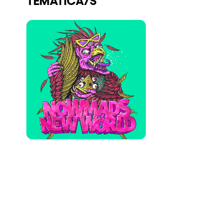
Quienes somos
¿Quieres trabajar con nosotros?
elrow News
Síguenos en tiktok
Síguenos en facebook
Síguenos en instagram
Síguenos en twitter
Síguenos en linkedin
Síguenos en youtube
Política de Privacidad
Política de Cookies
Aviso Legal
Política de Sostenibilidad