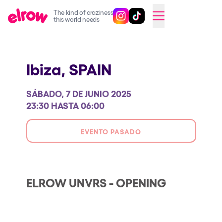
The kind of craziness
Sigue @elrowofficial en Inst
Sigue @elrowofficial en T
SWITCH TO ENGLISH
this world needs
Próximos eventos
Ibiza,
SPAIN
elrow Ibiza x [UNVRS] 2026
elrow Town 2026
SÁBADO, 7 DE JUNIO 2025
Snowrow Festival 2026
23:30 HASTA 06:00
elrow Island 2026
EVENTO PASADO
elrow Shop
Espectáculos
Our Creative World
ELROW UNVRS - OPENING
Music
Sostenibilidad