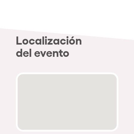
Quienes somos
¿Quieres trabajar con nosotros?
elrow News
Localización
del evento
Síguenos en tiktok
Síguenos en facebook
Síguenos en instagram
Síguenos en twitter
Síguenos en linkedin
Síguenos en youtube
Política de Privacidad
Política de Cookies
Aviso Legal
Política de Sostenibilidad