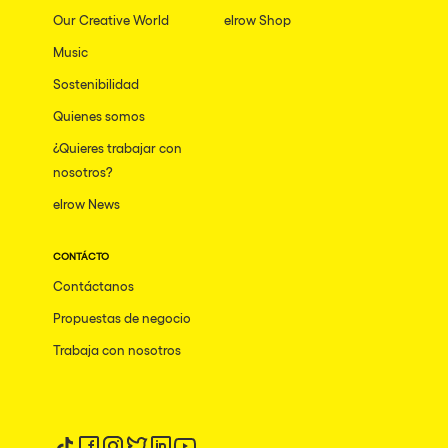
Our Creative World
elrow Shop
Music
Sostenibilidad
Quienes somos
¿Quieres trabajar con
nosotros?
elrow News
CONTÁCTO
Contáctanos
Propuestas de negocio
Trabaja con nosotros
Síguenos en tiktok
Síguenos en facebook
Síguenos en instagram
Síguenos en twitter
Síguenos en linkedin
Síguenos en youtube