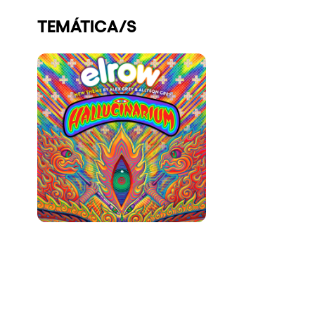
Quienes somos
TEMÁTICA/S
¿Quieres trabajar con nosotros?
elrow News
Síguenos en tiktok
Síguenos en facebook
Síguenos en instagram
Síguenos en twitter
Síguenos en linkedin
Síguenos en youtube
Política de Privacidad
Política de Cookies
Aviso Legal
Política de Sostenibilidad