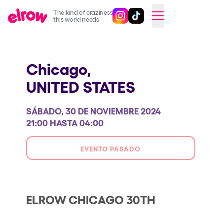
The kind of craziness
Sigue @elrowofficial en Inst
Sigue @elrowofficial en T
SWITCH TO ENGLISH
this world needs
Próximos eventos
Chicago,
elrow Ibiza x [UNVRS] 2026
UNITED STATES
elrow Town 2026
Snowrow Festival 2026
SÁBADO, 30 DE NOVIEMBRE 2024
elrow Island 2026
21:00 HASTA 04:00
elrow Shop
EVENTO PASADO
Espectáculos
Our Creative World
Music
ELROW CHICAGO 30TH
Sostenibilidad