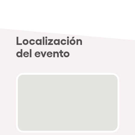
Quienes somos
¿Quieres trabajar con nosotros?
elrow News
Localización
del evento
Síguenos en tiktok
Síguenos en facebook
Síguenos en instagram
Síguenos en twitter
Síguenos en linkedin
Síguenos en youtube
Política de Privacidad
Política de Cookies
Aviso Legal
Política de Sostenibilidad