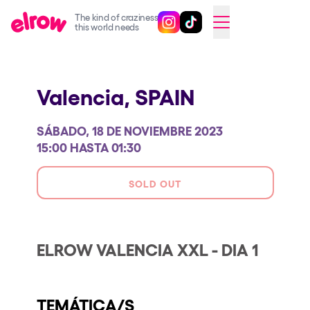
The kind of craziness
Sigue @elrowofficial en Inst
Sigue @elrowofficial en T
SWITCH TO ENGLISH
this world needs
Próximos eventos
Valencia,
SPAIN
elrow Ibiza x [UNVRS] 2026
elrow Town 2026
SÁBADO, 18 DE NOVIEMBRE 2023
Snowrow Festival 2026
15:00 HASTA 01:30
elrow Island 2026
SOLD OUT
elrow Shop
Espectáculos
ELROW VALENCIA XXL - DIA 1
Our Creative World
Music
TEMÁTICA/S
Sostenibilidad