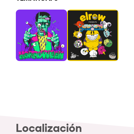
Quienes somos
¿Quieres trabajar con nosotros?
elrow News
Síguenos en tiktok
Síguenos en facebook
Síguenos en instagram
Síguenos en twitter
Síguenos en linkedin
Síguenos en youtube
Política de Privacidad
Política de Cookies
Aviso Legal
Política de Sostenibilidad
Localización