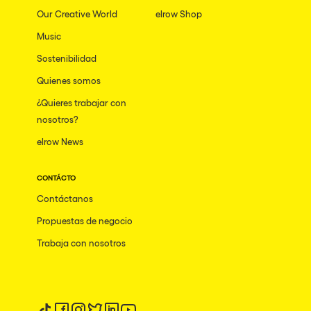
Our Creative World
elrow Shop
Music
Sostenibilidad
Quienes somos
¿Quieres trabajar con
nosotros?
elrow News
CONTÁCTO
Contáctanos
Propuestas de negocio
Trabaja con nosotros
Síguenos en tiktok
Síguenos en facebook
Síguenos en instagram
Síguenos en twitter
Síguenos en linkedin
Síguenos en youtube