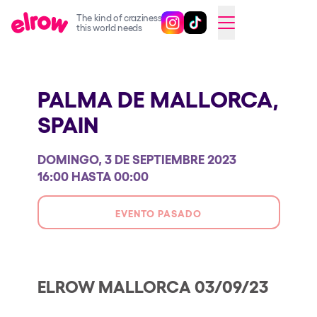
The kind of craziness
Sigue @elrowofficial en Inst
Sigue @elrowofficial en T
SWITCH TO ENGLISH
this world needs
Próximos eventos
PALMA DE MALLORCA,
elrow Ibiza x [UNVRS] 2026
SPAIN
elrow Town 2026
Snowrow Festival 2026
DOMINGO, 3 DE SEPTIEMBRE 2023
elrow Island 2026
16:00 HASTA 00:00
elrow Shop
EVENTO PASADO
Espectáculos
Our Creative World
Music
ELROW MALLORCA 03/09/23
Sostenibilidad