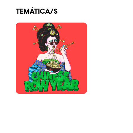
Quienes somos
TEMÁTICA/S
¿Quieres trabajar con nosotros?
elrow News
Síguenos en tiktok
Síguenos en facebook
Síguenos en instagram
Síguenos en twitter
Síguenos en linkedin
Síguenos en youtube
Política de Privacidad
Política de Cookies
Aviso Legal
Política de Sostenibilidad