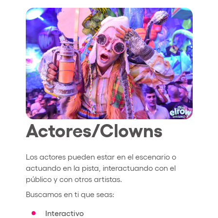
Quienes somos
¿Quieres trabajar con nosotros?
elrow News
Síguenos en tiktok
Síguenos en facebook
Síguenos en instagram
Síguenos en twitter
Síguenos en linkedin
Síguenos en youtube
Política de Privacidad
Actores/Clowns
Política de Cookies
Aviso Legal
Política de Sostenibilidad
Los actores pueden estar en el escenario o
actuando en la pista, interactuando con el
público y con otros artistas.
Buscamos en ti que seas:
Interactivo